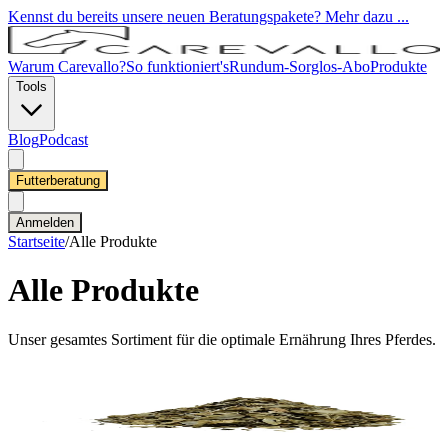
Kennst du bereits unsere neuen Beratungspakete? Mehr dazu ...
Warum Carevallo?
So funktioniert's
Rundum-Sorglos-Abo
Produkte
Tools
Blog
Podcast
Futterberatung
Anmelden
Startseite
/
Alle Produkte
Alle Produkte
Unser gesamtes Sortiment für die optimale Ernährung Ihres Pferdes.