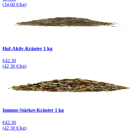
(
34,60 €/kg
)
Huf-Aktiv-Kräuter 1 kg
€42.30
(
42,30 €/kg
)
Immun-Stärker-Kräuter 1 kg
€42.30
(
42,30 €/kg
)