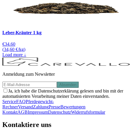
Leber-Kräuter 1 kg
€34.60
(
34,60 €/kg
)
Load more ↓
Anmeldung zum Newsletter
Absenden
Ja, ich habe die Datenschutzerklärung gelesen und bin mit der
automatisierten Verarbeitung meiner Daten einverstanden.
Service
FAQ
Pferdegewicht-
Rechner
Versand
Zahlung
Presse
Bewertungen
Kontakt
AGB
Impressum
Datenschutz
Widerrufsformular
Kontaktiere uns