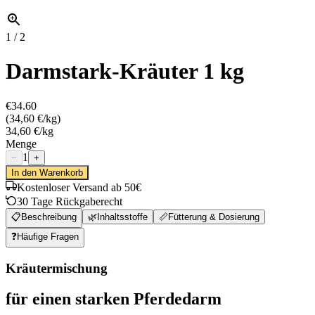
1
/
2
Darmstark-Kräuter 1 kg
€34.60
(
34,60 €/kg
)
34,60 €/kg
Menge
1
−
+
In den Warenkorb
Kostenloser Versand ab 50€
30 Tage Rückgaberecht
📋
Beschreibung
🌿
Inhaltsstoffe
📏
Fütterung & Dosierung
❓
Häufige Fragen
Kräutermischung
für einen starken Pferdedarm