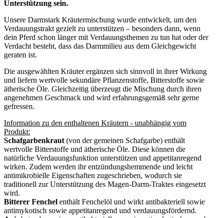
Unterstützung sein.
Unsere Darmstark Kräutermischung wurde entwickelt, um den
Verdauungstrakt gezielt zu unterstützen – besonders dann, wenn
dein Pferd schon länger mit Verdauungsthemen zu tun hat oder der
Verdacht besteht, dass das Darmmilieu aus dem Gleichgewicht
geraten ist.
Die ausgewählten Kräuter ergänzen sich sinnvoll in ihrer Wirkung
und liefern wertvolle sekundäre Pflanzenstoffe, Bitterstoffe sowie
ätherische Öle. Gleichzeitig überzeugt die Mischung durch ihren
angenehmen Geschmack und wird erfahrungsgemäß sehr gerne
gefressen.
Information zu den enthaltenen Kräutern - unabhängig vom
Produkt:
Schafgarbenkraut
(von der gemeinen Schafgarbe) enthält
wertvolle Bitterstoffe und ätherische Öle. Diese können die
natürliche Verdauungsfunktion unterstützen und appetitanregend
wirken. Zudem werden ihr entzündungshemmende und leicht
antimikrobielle Eigenschaften zugeschrieben, wodurch sie
traditionell zur Unterstützung des Magen-Darm-Traktes eingesetzt
wird.
Bitterer Fenchel
enthält Fenchelöl und wirkt antibakteriell sowie
antimykotisch sowie appetitanregend und verdauungsfördernd.