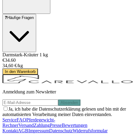
❓
Häufige Fragen
Darmstark-Kräuter 1 kg
€34.60
34,60 €/kg
In den Warenkorb
Anmeldung zum Newsletter
Absenden
Ja, ich habe die Datenschutzerklärung gelesen und bin mit der
automatisierten Verarbeitung meiner Daten einverstanden.
Service
FAQ
Pferdegewicht-
Rechner
Versand
Zahlung
Presse
Bewertungen
Kontakt
AGB
Impressum
Datenschutz
Widerrufsformular