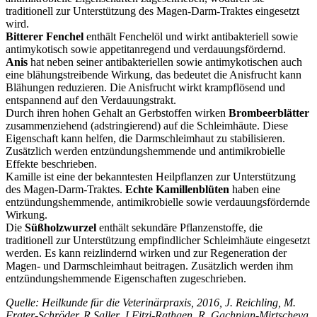
traditionell zur Unterstützung des Magen-Darm-Traktes eingesetzt
wird.
Bitterer Fenchel
enthält Fenchelöl und wirkt antibakteriell sowie
antimykotisch sowie appetitanregend und verdauungsfördernd.
Anis
hat neben seiner antibakteriellen sowie antimykotischen auch
eine blähungstreibende Wirkung, das bedeutet die Anisfrucht kann
Blähungen reduzieren. Die Anisfrucht wirkt krampflösend und
entspannend auf den Verdauungstrakt.
Durch ihren hohen Gehalt an Gerbstoffen wirken
Brombeerblätter
zusammenziehend (adstringierend) auf die Schleimhäute. Diese
Eigenschaft kann helfen, die Darmschleimhaut zu stabilisieren.
Zusätzlich werden entzündungshemmende und antimikrobielle
Effekte beschrieben.
Kamille ist eine der bekanntesten Heilpflanzen zur Unterstützung
des Magen-Darm-Traktes.
Echte Kamillenblüten
haben eine
entzündungshemmende, antimikrobielle sowie verdauungsfördernde
Wirkung.
Die
Süßholzwurzel
enthält sekundäre Pflanzenstoffe, die
traditionell zur Unterstützung empfindlicher Schleimhäute eingesetzt
werden. Es kann reizlindernd wirken und zur Regeneration der
Magen- und Darmschleimhaut beitragen. Zusätzlich werden ihm
entzündungshemmende Eigenschaften zugeschrieben.
Quelle: Heilkunde für die Veterinärpraxis, 2016, J. Reichling, M.
Frater-Schröder, R.Saller, J.Fitzi-Rathgen, R. Gachnian-Mirtscheva