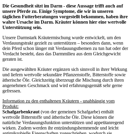
Die Gesundheit sitzt im Darm - diese Aussage trifft auch auf
unsere Pferde zu. Einige Symptome, die wir in unseren
täglichen Futterberatungen vorgestellt bekommen, haben ihre
wahre Ursache im Darm. Kräuter können hier eine wertvolle
Unterstützung sein.
Unsere Darmstark Kräutermischung wurde entwickelt, um den
Verdauungstrakt gezielt zu unterstützen – besonders dann, wenn
dein Pferd schon länger mit Verdauungsthemen zu tun hat oder der
Verdacht besteht, dass das Darmmilieu aus dem Gleichgewicht
geraten ist.
Die ausgewählten Kräuter ergänzen sich sinnvoll in ihrer Wirkung
und liefern wertvolle sekundäre Pflanzenstoffe, Bitterstoffe sowie
ätherische Öle. Gleichzeitig überzeugt die Mischung durch ihren
angenehmen Geschmack und wird erfahrungsgemäß sehr gerne
gefressen.
Information zu den enthaltenen Kräutern - unabhängig vom
Produkt:
Schafgarbenkraut
(von der gemeinen Schafgarbe) enthält
wertvolle Bitterstoffe und ätherische Öle. Diese können die
natürliche Verdauungsfunktion unterstützen und appetitanregend
wirken. Zudem werden ihr entzündungshemmende und leicht
antimikrobielle Eigenschaften zugeschrieben, wodurch sie