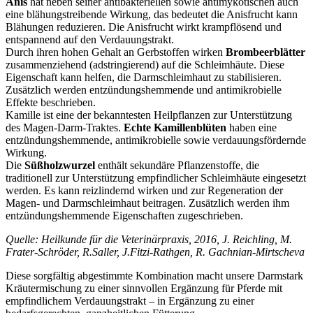
Anis
hat neben seiner antibakteriellen sowie antimykotischen auch
eine blähungstreibende Wirkung, das bedeutet die Anisfrucht kann
Blähungen reduzieren. Die Anisfrucht wirkt krampflösend und
entspannend auf den Verdauungstrakt.
Durch ihren hohen Gehalt an Gerbstoffen wirken
Brombeerblätter
zusammenziehend (adstringierend) auf die Schleimhäute. Diese
Eigenschaft kann helfen, die Darmschleimhaut zu stabilisieren.
Zusätzlich werden entzündungshemmende und antimikrobielle
Effekte beschrieben.
Kamille ist eine der bekanntesten Heilpflanzen zur Unterstützung
des Magen-Darm-Traktes.
Echte Kamillenblüten
haben eine
entzündungshemmende, antimikrobielle sowie verdauungsfördernde
Wirkung.
Die
Süßholzwurzel
enthält sekundäre Pflanzenstoffe, die
traditionell zur Unterstützung empfindlicher Schleimhäute eingesetzt
werden. Es kann reizlindernd wirken und zur Regeneration der
Magen- und Darmschleimhaut beitragen. Zusätzlich werden ihm
entzündungshemmende Eigenschaften zugeschrieben.
Quelle: Heilkunde für die Veterinärpraxis, 2016, J. Reichling, M.
Frater-Schröder, R.Saller, J.Fitzi-Rathgen, R. Gachnian-Mirtscheva
Diese sorgfältig abgestimmte Kombination macht unsere Darmstark
Kräutermischung zu einer sinnvollen Ergänzung für Pferde mit
empfindlichem Verdauungstrakt – in Ergänzung zu einer