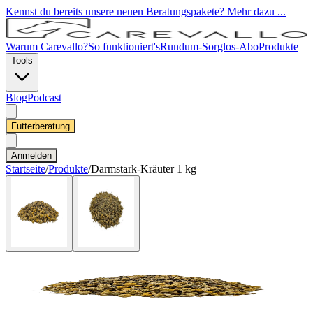
Kennst du bereits unsere neuen Beratungspakete? Mehr dazu ...
Warum Carevallo?
So funktioniert's
Rundum-Sorglos-Abo
Produkte
Tools
Blog
Podcast
Futterberatung
Anmelden
Startseite
/
Produkte
/
Darmstark-Kräuter 1 kg