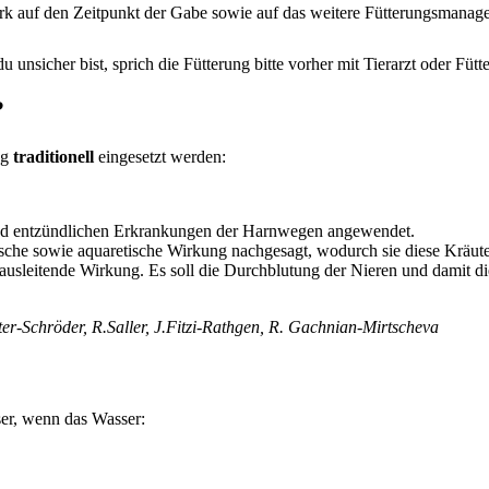
tark auf den Zeitpunkt der Gabe sowie auf das weitere Fütterungsmanag
sicher bist, sprich die Fütterung bitte vorher mit Tierarzt oder Fütt
?
ng
traditionell
eingesetzt werden:
 und entzündlichen Erkrankungen der Harnwegen angewendet.
he sowie aquaretische Wirkung nachgesagt, wodurch sie diese Kräute
leitende Wirkung. Es soll die Durchblutung der Nieren und damit die F
ater-Schröder, R.Saller, J.Fitzi-Rathgen, R. Gachnian-Mirtscheva
sser, wenn das Wasser: