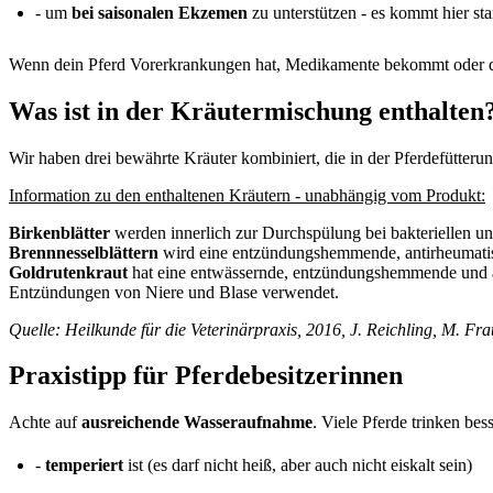
- um
bei saisonalen Ekzemen
zu unterstützen - es kommt hier s
Wenn dein Pferd Vorerkrankungen hat, Medikamente bekommt oder du un
Was ist in der Kräutermischung enthalten
Wir haben drei bewährte Kräuter kombiniert, die in der Pferdefütteru
Information zu den enthaltenen Kräutern - unabhängig vom Produkt:
Birkenblätter
werden innerlich zur Durchspülung bei bakteriellen
Brennnesselblättern
wird eine entzündungshemmende, antirheumatisc
Goldrutenkraut
hat eine entwässernde, entzündungshemmende und aus
Entzündungen von Niere und Blase verwendet.
Quelle: Heilkunde für die Veterinärpraxis, 2016, J. Reichling, M. Fr
Praxistipp für Pferdebesitzerinnen
Achte auf
ausreichende Wasseraufnahme
. Viele Pferde trinken be
-
temperiert
ist (es darf nicht heiß, aber auch nicht eiskalt sein)