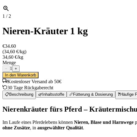
1
/
2
Nieren-Kräuter 1 kg
€34.60
(
34,60 €/kg
)
34,60 €/kg
Menge
1
−
+
In den Warenkorb
Kostenloser Versand ab 50€
30 Tage Rückgaberecht
📋
Beschreibung
🌿
Inhaltsstoffe
📏
Fütterung & Dosierung
❓
Häufige 
Nierenkräuter fürs Pferd – Kräutermisch
Im Laufe eines Pferdelebens können
Nieren, Blase und Harnwege
p
ohne Zusätze
, in
ausgewählter Qualität
.