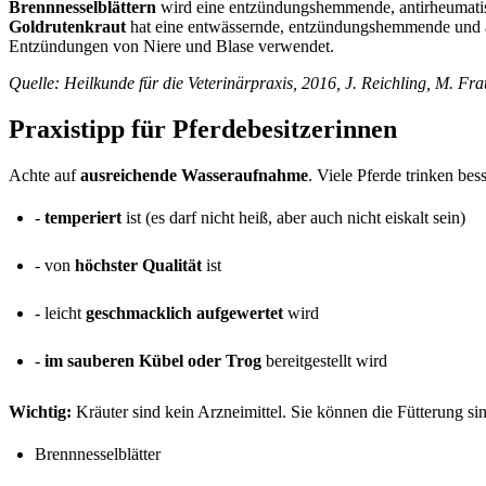
Brennnesselblättern
wird eine entzündungshemmende, antirheumatisc
Goldrutenkraut
hat eine entwässernde, entzündungshemmende und aus
Entzündungen von Niere und Blase verwendet.
Quelle: Heilkunde für die Veterinärpraxis, 2016, J. Reichling, M. Fr
Praxistipp für Pferdebesitzerinnen
Achte auf
ausreichende Wasseraufnahme
. Viele Pferde trinken be
-
temperiert
ist (es darf nicht heiß, aber auch nicht eiskalt sein)
- von
höchster Qualität
ist
- leicht
geschmacklich aufgewertet
wird
-
im sauberen Kübel oder Trog
bereitgestellt wird
Wichtig:
Kräuter sind kein Arzneimittel. Sie können die Fütterung si
Brennnesselblätter