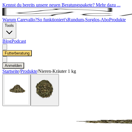
Kennst du bereits unsere neuen Beratungspakete? Mehr dazu ...
Warum Carevallo?
So funktioniert's
Rundum-Sorglos-Abo
Produkte
Tools
Blog
Podcast
Futterberatung
Anmelden
Startseite
/
Produkte
/
Nieren-Kräuter 1 kg