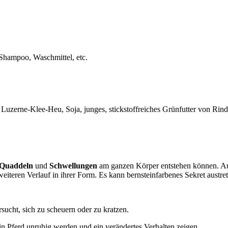
Shampoo, Waschmittel, etc.
. Luzerne-Klee-Heu, Soja, junges, stickstoffreiches Grünfutter von Ri
Quaddeln
und
Schwellungen
am ganzen Körper entstehen können. A
eiteren Verlauf in ihrer Form. Es kann bernsteinfarbenes Sekret austret
ucht, sich zu scheuern oder zu kratzen.
 Pferd unruhig werden und ein verändertes Verhalten zeigen.