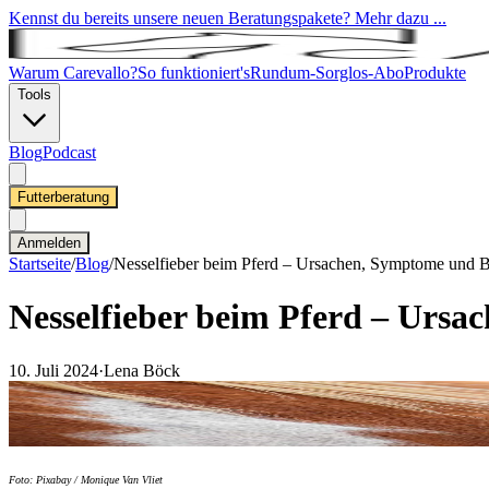
Kennst du bereits unsere neuen Beratungspakete? Mehr dazu ...
Warum Carevallo?
So funktioniert's
Rundum-Sorglos-Abo
Produkte
Tools
Blog
Podcast
Futterberatung
Anmelden
Startseite
/
Blog
/
Nesselfieber beim Pferd – Ursachen, Symptome und 
Nesselfieber beim Pferd – Urs
10. Juli 2024
·
Lena Böck
Foto: Pixabay / Monique Van Vliet