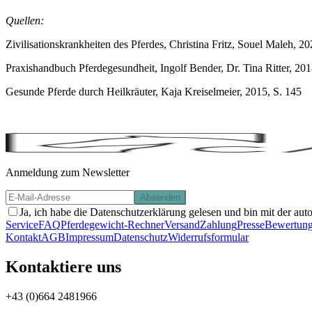
Quellen:
Zivilisationskrankheiten des Pferdes, Christina Fritz, Souel Maleh, 20
Praxishandbuch Pferdegesundheit, Ingolf Bender, Dr. Tina Ritter, 201
Gesunde Pferde durch Heilkräuter, Kaja Kreiselmeier, 2015, S. 145
Anmeldung zum Newsletter
Absenden
Ja, ich habe die Datenschutzerklärung gelesen und bin mit der aut
Service
FAQ
Pferdegewicht-Rechner
Versand
Zahlung
Presse
Bewertun
Kontakt
AGB
Impressum
Datenschutz
Widerrufsformular
Kontaktiere uns
+43 (0)664 2481966