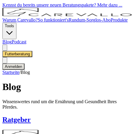
Kennst du bereits unsere neuen Beratungspakete? Mehr dazu ...
Warum Carevallo?
So funktioniert's
Rundum-Sorglos-Abo
Produkte
Tools
Blog
Podcast
Futterberatung
Anmelden
Startseite
/
Blog
Blog
Wissenswertes rund um die Ernährung und Gesundheit Ihres
Pferdes.
Ratgeber