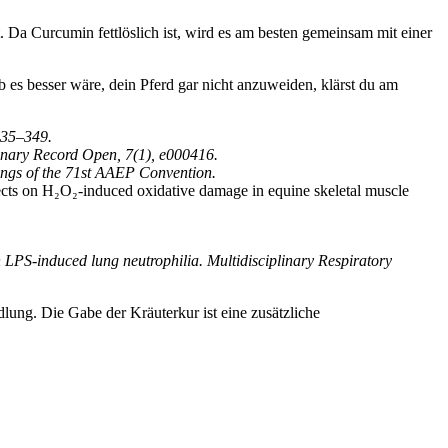
 Da Curcumin fettlöslich ist, wird es am besten gemeinsam mit einer
 es besser wäre, dein Pferd gar nicht anzuweiden, klärst du am
335–349.
rinary Record Open, 7(1), e000416.
ngs of the 71st AAEP Convention.
fects on H₂O₂-induced oxidative damage in equine skeletal muscle
h LPS-induced lung neutrophilia. Multidisciplinary Respiratory
lung. Die Gabe der Kräuterkur ist eine zusätzliche