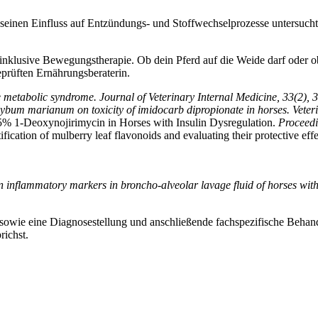
 seinen Einfluss auf Entzündungs- und Stoffwechselprozesse untersucht.
inklusive Bewegungstherapie. Ob dein Pferd auf die Weide darf oder ob
eprüften Ernährungsberaterin.
metabolic syndrome. Journal of Veterinary Internal Medicine, 33(2), 
ilybum marianum on toxicity of imidocarb dipropionate in horses. Vete
 5% 1-Deoxynojirimycin in Horses with Insulin Dysregulation.
Proceedi
cation of mulberry leaf flavonoids and evaluating their protective ef
on inflammatory markers in broncho-alveolar lavage fluid of horses wit
, sowie eine Diagnosestellung und anschließende fachspezifische Behand
richst.