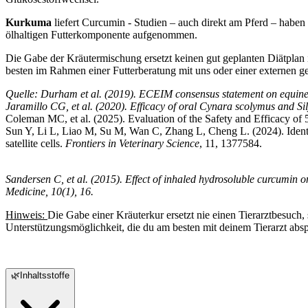
Kurkuma
liefert Curcumin - Studien – auch direkt am Pferd – haben
ölhaltigen Futterkomponente aufgenommen.
Die Gabe der Kräutermischung ersetzt keinen gut geplanten Diätplan 
besten im Rahmen einer Futterberatung mit uns oder einer externen g
Quelle: Durham et al. (2019). ECEIM consensus statement on equine 
Jaramillo CG, et al. (2020). Efficacy of oral Cynara scolymus and S
Coleman MC, et al. (2025). Evaluation of the Safety and Efficacy of
Sun Y, Li L, Liao M, Su M, Wan C, Zhang L, Cheng L. (2024). Identifi
satellite cells.
Frontiers in Veterinary Science
, 11, 1377584.
Sandersen C, et al. (2015). Effect of inhaled hydrosoluble curcumin 
Medicine, 10(1), 16.
Hinweis:
Die Gabe einer Kräuterkur ersetzt nie einen Tierarztbesuch
Unterstützungsmöglichkeit, die du am besten mit deinem Tierarzt absp
🌿
Inhaltsstoffe