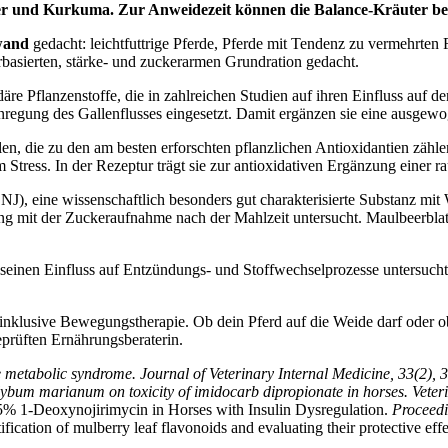
er und Kurkuma. Zur Anweidezeit können die Balance-Kräuter beg
wand
gedacht: leichtfuttrige Pferde, Pferde mit Tendenz zu vermehrten 
erbasierten, stärke- und zuckerarmen Grundration gedacht.
e Pflanzenstoffe, die in zahlreichen Studien auf ihren Einfluss auf de
 Anregung des Gallenflusses eingesetzt. Damit ergänzen sie eine ausge
n, die zu den am besten erforschten pflanzlichen Antioxidantien zähle
Stress. In der Rezeptur trägt sie zur antioxidativen Ergänzung einer ra
J), eine wissenschaftlich besonders gut charakterisierte Substanz mi
g mit der Zuckeraufnahme nach der Mahlzeit untersucht. Maulbeerblatt 
 seinen Einfluss auf Entzündungs- und Stoffwechselprozesse untersucht.
inklusive Bewegungstherapie. Ob dein Pferd auf die Weide darf oder ob
eprüften Ernährungsberaterin.
metabolic syndrome. Journal of Veterinary Internal Medicine, 33(2), 
ilybum marianum on toxicity of imidocarb dipropionate in horses. Vete
 5% 1-Deoxynojirimycin in Horses with Insulin Dysregulation.
Proceedi
cation of mulberry leaf flavonoids and evaluating their protective ef