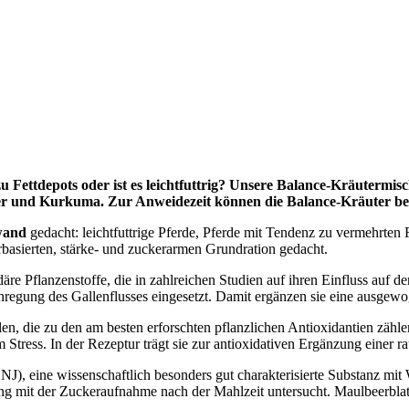
u Fettdepots oder ist es leichtfuttrig? Unsere Balance-Kräutermis
er und Kurkuma. Zur Anweidezeit können die Balance-Kräuter beg
wand
gedacht: leichtfuttrige Pferde, Pferde mit Tendenz zu vermehrten 
erbasierten, stärke- und zuckerarmen Grundration gedacht.
e Pflanzenstoffe, die in zahlreichen Studien auf ihren Einfluss auf de
 Anregung des Gallenflusses eingesetzt. Damit ergänzen sie eine ausge
n, die zu den am besten erforschten pflanzlichen Antioxidantien zähle
Stress. In der Rezeptur trägt sie zur antioxidativen Ergänzung einer ra
J), eine wissenschaftlich besonders gut charakterisierte Substanz mi
g mit der Zuckeraufnahme nach der Mahlzeit untersucht. Maulbeerblatt 