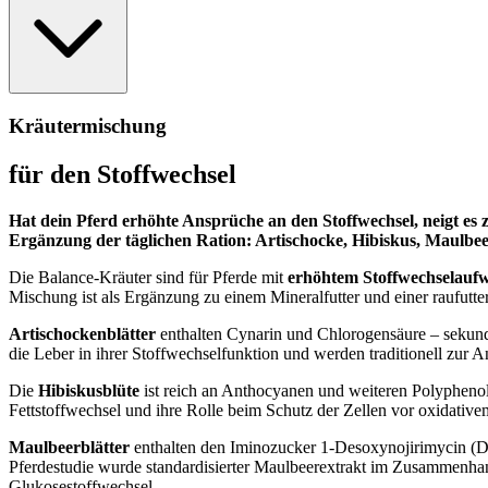
Kräutermischung
für den Stoffwechsel
Hat dein Pferd erhöhte Ansprüche an den Stoffwechsel, neigt es z
Ergänzung der täglichen Ration: Artischocke, Hibiskus, Maulbe
Die Balance-Kräuter sind für Pferde mit
erhöhtem Stoffwechselauf
Mischung ist als Ergänzung zu einem Mineralfutter und einer raufutt
Artischockenblätter
enthalten Cynarin und Chlorogensäure – sekundär
die Leber in ihrer Stoffwechselfunktion und werden traditionell zur
Die
Hibiskusblüte
ist reich an Anthocyanen und weiteren Polyphenole
Fettstoffwechsel und ihre Rolle beim Schutz der Zellen vor oxidativem 
Maulbeerblätter
enthalten den Iminozucker 1-Desoxynojirimycin (DN
Pferdestudie wurde standardisierter Maulbeerextrakt im Zusammenhan
Glukosestoffwechsel.