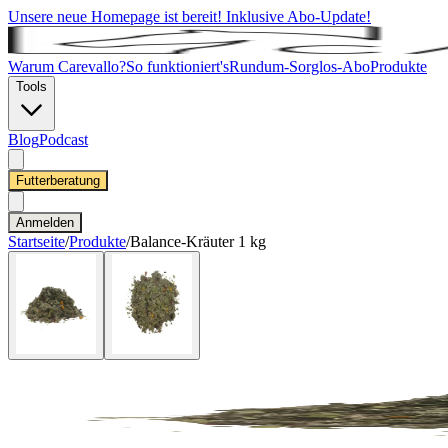
Unsere neue Homepage ist bereit! Inklusive Abo-Update!
Warum Carevallo?
So funktioniert's
Rundum-Sorglos-Abo
Produkte
Tools
Blog
Podcast
Futterberatung
Anmelden
Startseite
/
Produkte
/
Balance-Kräuter 1 kg