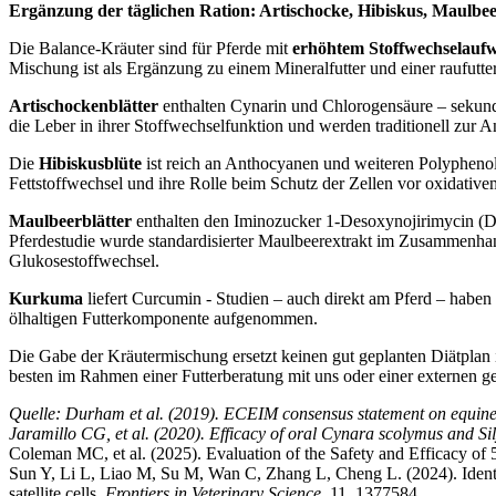
Ergänzung der täglichen Ration: Artischocke, Hibiskus, Maulbe
Die Balance-Kräuter sind für Pferde mit
erhöhtem Stoffwechselauf
Mischung ist als Ergänzung zu einem Mineralfutter und einer raufutt
Artischockenblätter
enthalten Cynarin und Chlorogensäure – sekundär
die Leber in ihrer Stoffwechselfunktion und werden traditionell zur
Die
Hibiskusblüte
ist reich an Anthocyanen und weiteren Polyphenole
Fettstoffwechsel und ihre Rolle beim Schutz der Zellen vor oxidativem 
Maulbeerblätter
enthalten den Iminozucker 1-Desoxynojirimycin (DN
Pferdestudie wurde standardisierter Maulbeerextrakt im Zusammenhan
Glukosestoffwechsel.
Kurkuma
liefert Curcumin - Studien – auch direkt am Pferd – haben
ölhaltigen Futterkomponente aufgenommen.
Die Gabe der Kräutermischung ersetzt keinen gut geplanten Diätplan 
besten im Rahmen einer Futterberatung mit uns oder einer externen g
Quelle: Durham et al. (2019). ECEIM consensus statement on equine 
Jaramillo CG, et al. (2020). Efficacy of oral Cynara scolymus and S
Coleman MC, et al. (2025). Evaluation of the Safety and Efficacy of
Sun Y, Li L, Liao M, Su M, Wan C, Zhang L, Cheng L. (2024). Identifi
satellite cells.
Frontiers in Veterinary Science
, 11, 1377584.