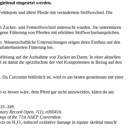
leitend eingesetzt werden.
Fettdepots und ältere Pferde mit verändertem Stoffwechsel. Die
n Zucker- und Fettstoffwechsel untersucht wurden. Sie unterstützen
wogene Fütterung von Pferden mit erhöhten Stoffwechselansprüchen.
n. Wissenschaftliche Untersuchungen zeigen ihren Einfluss auf den
ufutterbasierten Fütterung bei.
t Wirkung auf die Aufnahme von Zucker im Darm. In einer aktuellen
ist damit die spezifischste der vier Komponenten in Bezug auf den
 Da Curcumin fettlöslich ist, wird es am besten gemeinsam mit einer
 es besser wäre, dein Pferd gar nicht anzuweiden, klärst du am
335–349.
rinary Record Open, 7(1), e000416.
ngs of the 71st AAEP Convention.
fects on H₂O₂-induced oxidative damage in equine skeletal muscle