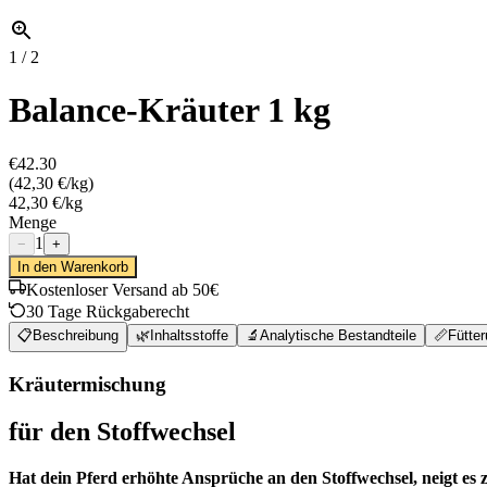
1
/
2
Balance-Kräuter 1 kg
€42.30
(
42,30 €/kg
)
42,30 €/kg
Menge
1
−
+
In den Warenkorb
Kostenloser Versand ab 50€
30 Tage Rückgaberecht
📋
Beschreibung
🌿
Inhaltsstoffe
🔬
Analytische Bestandteile
📏
Fütte
Kräutermischung
für den Stoffwechsel
Hat dein Pferd erhöhte Ansprüche an den Stoffwechsel, neigt es z