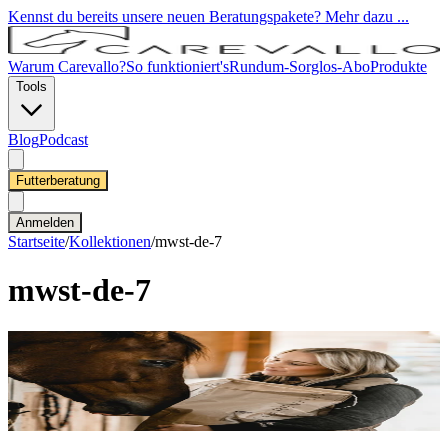
Kennst du bereits unsere neuen Beratungspakete? Mehr dazu ...
Warum Carevallo?
So funktioniert's
Rundum-Sorglos-Abo
Produkte
Tools
Blog
Podcast
Futterberatung
Anmelden
Startseite
/
Kollektionen
/
mwst-de-7
mwst-de-7