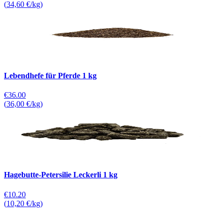
(
34,60 €/kg
)
Lebendhefe für Pferde 1 kg
€36.00
(
36,00 €/kg
)
Hagebutte-Petersilie Leckerli 1 kg
€10.20
(
10,20 €/kg
)