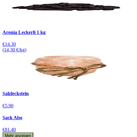
Aronia Leckerli 1 kg
€14.30
(
14,30 €/kg
)
Salzleckstein
€5.90
Sack Abo
€81.40
Mehr anzeigen