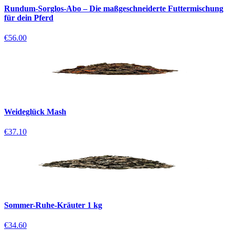
Rundum-Sorglos-Abo – Die maßgeschneiderte Futtermischung
für dein Pferd
€56.00
Weideglück Mash
€37.10
Sommer-Ruhe-Kräuter 1 kg
€34.60