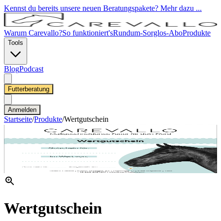
Kennst du bereits unsere neuen Beratungspakete? Mehr dazu ...
Warum Carevallo?
So funktioniert's
Rundum-Sorglos-Abo
Produkte
Tools
Blog
Podcast
Futterberatung
Anmelden
Startseite
/
Produkte
/
Wertgutschein
Wertgutschein