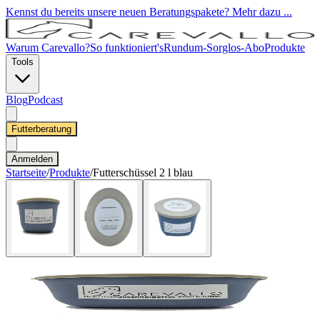
Kennst du bereits unsere neuen Beratungspakete? Mehr dazu ...
Warum Carevallo?
So funktioniert's
Rundum-Sorglos-Abo
Produkte
Tools
Blog
Podcast
Futterberatung
Anmelden
Startseite
/
Produkte
/
Futterschüssel 2 l blau