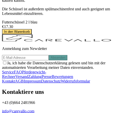
kaufen kannst.
Die Schüssel ist außerdem spülmaschinenfest und auch geeignet um
Lebensmittel einzufrieren.
Futterschüssel 2 l blau
€17.30
In den Warenkorb
Anmeldung zum Newsletter
Absenden
Ja, ich habe die Datenschutzerklärung gelesen und bin mit der
automatisierten Verarbeitung meiner Daten einverstanden.
Service
FAQ
Pferdegewicht-
Rechner
Versand
Zahlung
Presse
Bewertungen
Kontakt
AGB
Impressum
Datenschutz
Widerrufsformular
Kontaktiere uns
+43 (0)664 2481966
info@carevallo.com