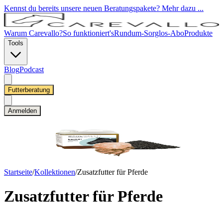
Kennst du bereits unsere neuen Beratungspakete? Mehr dazu ...
Warum Carevallo?
So funktioniert's
Rundum-Sorglos-Abo
Produkte
Tools
Blog
Podcast
Futterberatung
Anmelden
Startseite
/
Kollektionen
/
Zusatzfutter für Pferde
Zusatzfutter für Pferde