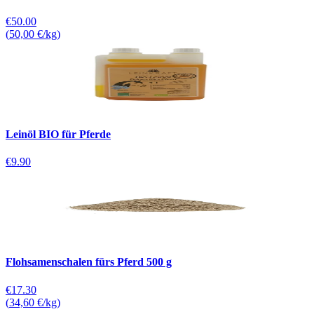
€50.00
(
50,00 €/kg
)
Leinöl BIO für Pferde
€9.90
Flohsamenschalen fürs Pferd 500 g
€17.30
(
34,60 €/kg
)