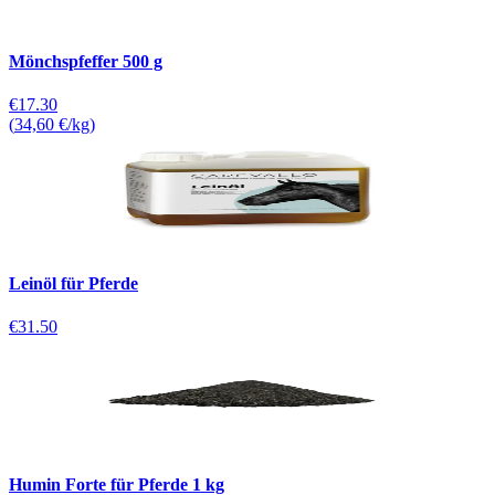
Mönchspfeffer 500 g
€17.30
(
34,60 €/kg
)
Leinöl für Pferde
€31.50
Humin Forte für Pferde 1 kg