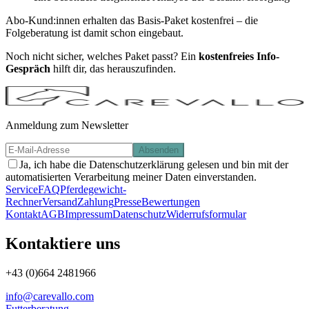
Abo-Kund:innen erhalten das Basis-Paket kostenfrei – die
Folgeberatung ist damit schon eingebaut.
Noch nicht sicher, welches Paket passt? Ein
kostenfreies Info-
Gespräch
hilft dir, das herauszufinden.
Anmeldung zum Newsletter
Absenden
Ja, ich habe die Datenschutzerklärung gelesen und bin mit der
automatisierten Verarbeitung meiner Daten einverstanden.
Service
FAQ
Pferdegewicht-
Rechner
Versand
Zahlung
Presse
Bewertungen
Kontakt
AGB
Impressum
Datenschutz
Widerrufsformular
Kontaktiere uns
+43 (0)664 2481966
info@carevallo.com
Futterberatung