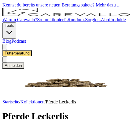
Kennst du bereits unsere neuen Beratungspakete? Mehr dazu ...
Warum Carevallo?
So funktioniert's
Rundum-Sorglos-Abo
Produkte
Tools
Blog
Podcast
Futterberatung
Anmelden
Startseite
/
Kollektionen
/
Pferde Leckerlis
Pferde Leckerlis