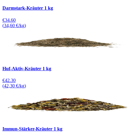
Darmstark-Kräuter 1 kg
€34.60
(
34,60 €/kg
)
Huf-Aktiv-Kräuter 1 kg
€42.30
(
42,30 €/kg
)
Immun-Stärker-Kräuter 1 kg