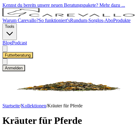
Kennst du bereits unsere neuen Beratungspakete? Mehr dazu ...
Warum Carevallo?
So funktioniert's
Rundum-Sorglos-Abo
Produkte
Tools
Blog
Podcast
Futterberatung
Anmelden
Startseite
/
Kollektionen
/
Kräuter für Pferde
Kräuter für Pferde